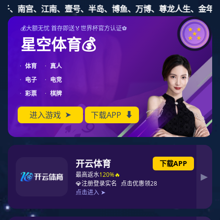
mk体育
认识mk体育
产品中心
动态资讯
招商加盟
售后服务
明星产品
更多 >